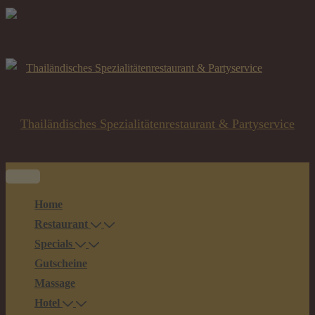
↓
Zum
Inhalt
Thailändisches Spezialitätenrestaurant & Partyservice
Main
Menu
Navigation
Home
Restaurant
Specials
Gutscheine
Massage
Hotel