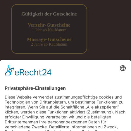
Gültigkeit der Gutscheine
Verzehr-Gutscheine
1 Jahr ab Kaufdatum
Massage-Gutscheine
2 Jahre ab Kaufdatum
Donnerstag
ist Ruhetag